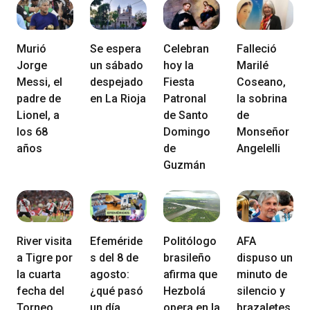
Murió
Se espera
Celebran
Falleció
Jorge
un sábado
hoy la
Marilé
Messi, el
despejado
Fiesta
Coseano,
padre de
en La Rioja
Patronal
la sobrina
Lionel, a
de Santo
de
los 68
Domingo
Monseñor
años
de
Angelelli
Guzmán
River visita
Efeméride
Politólogo
AFA
a Tigre por
s del 8 de
brasileño
dispuso un
la cuarta
agosto:
afirma que
minuto de
fecha del
¿qué pasó
Hezbolá
silencio y
Torneo
un día
opera en la
brazaletes