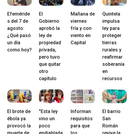
Efeméride
El
Mañana de
Quintela
s del 7 de
Gobierno
viernes
impulsa
agosto:
aprobó la
fría y con
ley para
¿Qué pasó
ley de
viento en
proteger
un día
propiedad
Capital
tierras
como hoy?
privada,
rurales y
pero tuvo
reafirmar
que quitar
soberanía
otro
en
capítulo
recursos
El brote de
"Esta ley
Informan
El barrio
ébola ya
vino un
requisitos
San
provocó la
poco
para que
Román
muerte de
endiablada
los
revive la