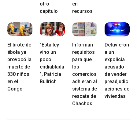
otro
en
capítulo
recursos
El brote de
"Esta ley
Informan
Detuvieron
ébola ya
vino un
requisitos
a un
provocó la
poco
para que
expolicía
muerte de
endiablada
los
acusado
330 niños
", Patricia
comercios
de vender
en el
Bullrich
adhieran al
preadjudic
Congo
sistema de
aciones de
rescate de
viviendas
Chachos