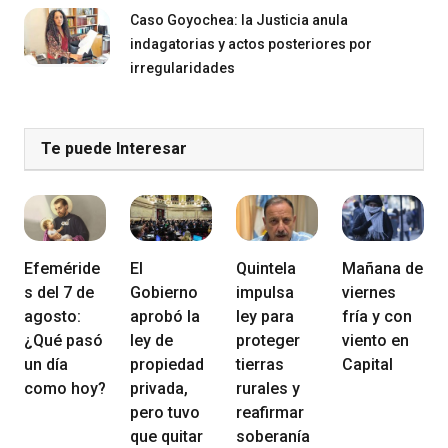
Caso Goyochea: la Justicia anula
indagatorias y actos posteriores por
irregularidades
Te puede Interesar
Efeméride
El
Quintela
Mañana de
s del 7 de
Gobierno
impulsa
viernes
agosto:
aprobó la
ley para
fría y con
¿Qué pasó
ley de
proteger
viento en
un día
propiedad
tierras
Capital
como hoy?
privada,
rurales y
pero tuvo
reafirmar
que quitar
soberanía