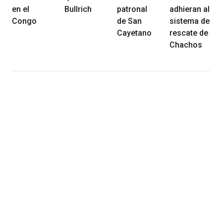
en el
Bullrich
patronal
adhieran al
Congo
de San
sistema de
Cayetano
rescate de
Chachos