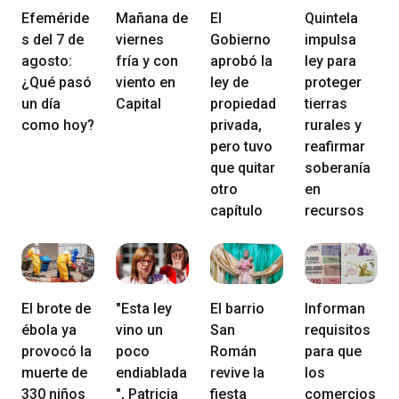
Efeméride
Mañana de
El
Quintela
s del 7 de
viernes
Gobierno
impulsa
agosto:
fría y con
aprobó la
ley para
¿Qué pasó
viento en
ley de
proteger
un día
Capital
propiedad
tierras
como hoy?
privada,
rurales y
pero tuvo
reafirmar
que quitar
soberanía
otro
en
capítulo
recursos
El brote de
"Esta ley
El barrio
Informan
ébola ya
vino un
San
requisitos
provocó la
poco
Román
para que
muerte de
endiablada
revive la
los
330 niños
", Patricia
fiesta
comercios