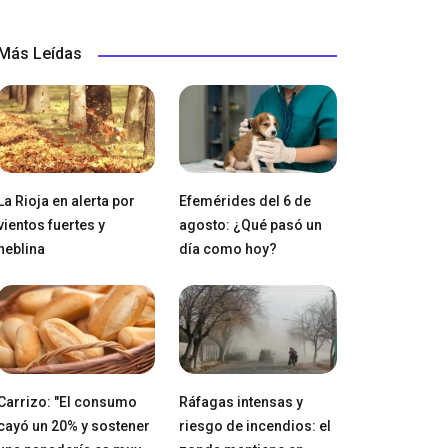
Más Leídas
La Rioja en alerta por
Efemérides del 6 de
vientos fuertes y
agosto: ¿Qué pasó un
neblina
día como hoy?
Carrizo: "El consumo
Ráfagas intensas y
cayó un 20% y sostener
riesgo de incendios: el