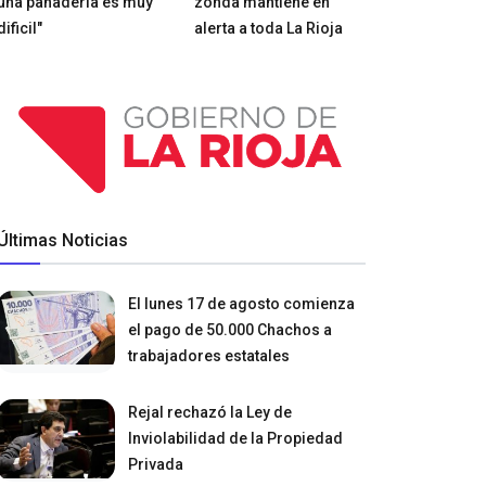
una panadería es muy
zonda mantiene en
dificil"
alerta a toda La Rioja
Últimas Noticias
El lunes 17 de agosto comienza
el pago de 50.000 Chachos a
trabajadores estatales
Rejal rechazó la Ley de
Inviolabilidad de la Propiedad
Privada