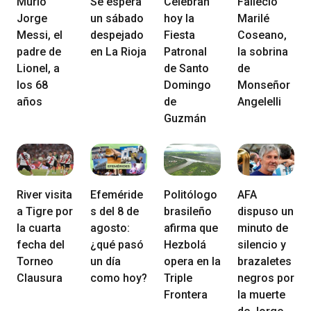
Murió
Se espera
Celebran
Falleció
Jorge
un sábado
hoy la
Marilé
Messi, el
despejado
Fiesta
Coseano,
padre de
en La Rioja
Patronal
la sobrina
Lionel, a
de Santo
de
los 68
Domingo
Monseñor
años
de
Angelelli
Guzmán
River visita
Efeméride
Politólogo
AFA
a Tigre por
s del 8 de
brasileño
dispuso un
la cuarta
agosto:
afirma que
minuto de
fecha del
¿qué pasó
Hezbolá
silencio y
Torneo
un día
opera en la
brazaletes
Clausura
como hoy?
Triple
negros por
Frontera
la muerte