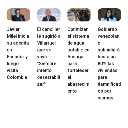
Javier
El canciller
Optimizan
Gobierno
Milei inicia
le sugirió a
el sistema
venezolan
su agenda
Villarruel
de agua
o
en
que se
potable en
subsidiará
Ecuador y
vaya:
Aminga
hasta un
luego
"Siempre
para
80% las
visita
intentó
fortalecer
viviendas
Colombia
desestabili
el
para
zar"
abastecimi
damnificad
ento
os por
sismos