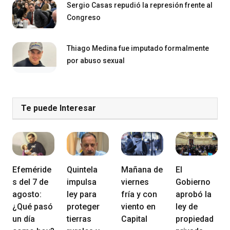
Sergio Casas repudió la represión frente al
Congreso
Thiago Medina fue imputado formalmente
por abuso sexual
Te puede Interesar
Efeméride
Quintela
Mañana de
El
s del 7 de
impulsa
viernes
Gobierno
agosto:
ley para
fría y con
aprobó la
¿Qué pasó
proteger
viento en
ley de
un día
tierras
Capital
propiedad