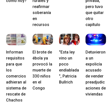
como hoy?
rurales y
privada,
reafirmar
pero tuvo
soberanía
que quitar
en
otro
recursos
capítulo
Informan
El brote de
"Esta ley
Detuvieron
requisitos
ébola ya
vino un
a un
para que
provocó la
poco
expolicía
los
muerte de
endiablada
acusado
comercios
330 niños
", Patricia
de vender
adhieran al
en el
Bullrich
preadjudic
sistema de
Congo
aciones de
rescate de
viviendas
Chachos