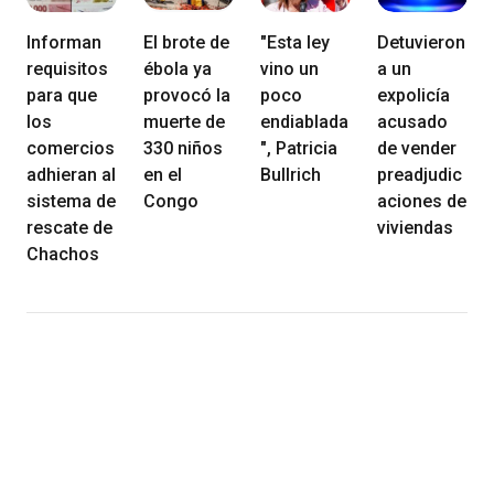
Informan
El brote de
"Esta ley
Detuvieron
requisitos
ébola ya
vino un
a un
para que
provocó la
poco
expolicía
los
muerte de
endiablada
acusado
comercios
330 niños
", Patricia
de vender
adhieran al
en el
Bullrich
preadjudic
sistema de
Congo
aciones de
rescate de
viviendas
Chachos