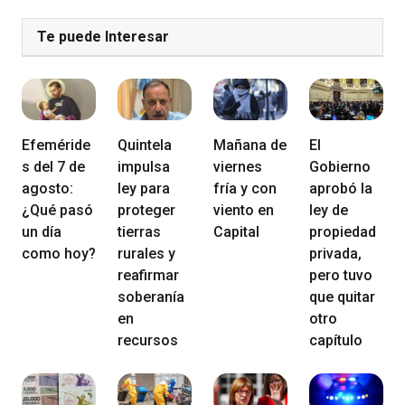
Te puede Interesar
Efeméride
Quintela
Mañana de
El
s del 7 de
impulsa
viernes
Gobierno
agosto:
ley para
fría y con
aprobó la
¿Qué pasó
proteger
viento en
ley de
un día
tierras
Capital
propiedad
como hoy?
rurales y
privada,
reafirmar
pero tuvo
soberanía
que quitar
en
otro
recursos
capítulo