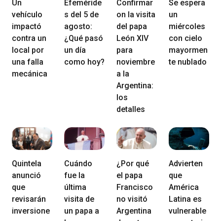
Un
Efeméride
Confirmar
Se espera
vehículo
s del 5 de
on la visita
un
impactó
agosto:
del papa
miércoles
contra un
¿Qué pasó
León XIV
con cielo
local por
un día
para
mayormen
una falla
como hoy?
noviembre
te nublado
mecánica
a la
Argentina:
los
detalles
Quintela
Cuándo
¿Por qué
Advierten
anunció
fue la
el papa
que
que
última
Francisco
América
revisarán
visita de
no visitó
Latina es
inversione
un papa a
Argentina
vulnerable