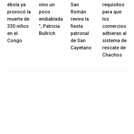
ébola ya
vino un
San
requisitos
provocó la
poco
Román
para que
muerte de
endiablada
revive la
los
330 niños
", Patricia
fiesta
comercios
en el
Bullrich
patronal
adhieran al
Congo
de San
sistema de
Cayetano
rescate de
Chachos