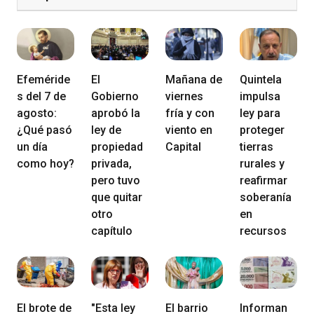
Efeméride
El
Mañana de
Quintela
s del 7 de
Gobierno
viernes
impulsa
agosto:
aprobó la
fría y con
ley para
¿Qué pasó
ley de
viento en
proteger
un día
propiedad
Capital
tierras
como hoy?
privada,
rurales y
pero tuvo
reafirmar
que quitar
soberanía
otro
en
capítulo
recursos
El brote de
"Esta ley
El barrio
Informan