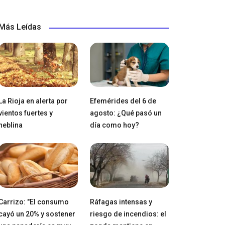
Más Leídas
La Rioja en alerta por
Efemérides del 6 de
vientos fuertes y
agosto: ¿Qué pasó un
neblina
día como hoy?
Carrizo: "El consumo
Ráfagas intensas y
cayó un 20% y sostener
riesgo de incendios: el