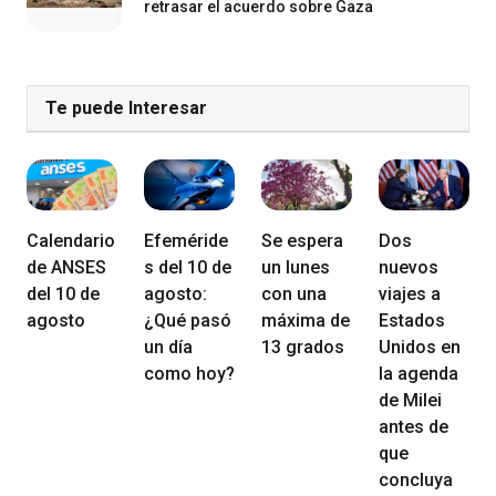
retrasar el acuerdo sobre Gaza
Te puede Interesar
Calendario
Efeméride
Se espera
Dos
de ANSES
s del 10 de
un lunes
nuevos
del 10 de
agosto:
con una
viajes a
agosto
¿Qué pasó
máxima de
Estados
un día
13 grados
Unidos en
como hoy?
la agenda
de Milei
antes de
que
concluya