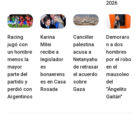
2026
Racing
Karina
Canciller
Demoraro
jugó con
Milei
palestina
n a dos
un hombre
recibe a
acusa a
hombres
menos la
legislador
Netanyahu
por el robo
mayor
es
de retrasar
en el
parte del
bonaerens
el acuerdo
mausoleo
partido y
es en Casa
sobre
del
perdió con
Rosada
Gaza
"Ángelito
Argentinos
Gaitán"