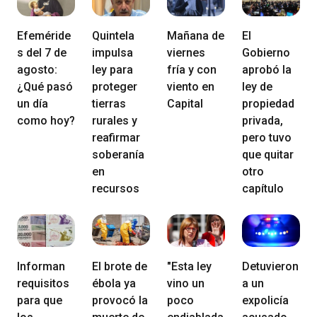
Efeméride
Quintela
Mañana de
El
s del 7 de
impulsa
viernes
Gobierno
agosto:
ley para
fría y con
aprobó la
¿Qué pasó
proteger
viento en
ley de
un día
tierras
Capital
propiedad
como hoy?
rurales y
privada,
reafirmar
pero tuvo
soberanía
que quitar
en
otro
recursos
capítulo
Informan
El brote de
"Esta ley
Detuvieron
requisitos
ébola ya
vino un
a un
para que
provocó la
poco
expolicía