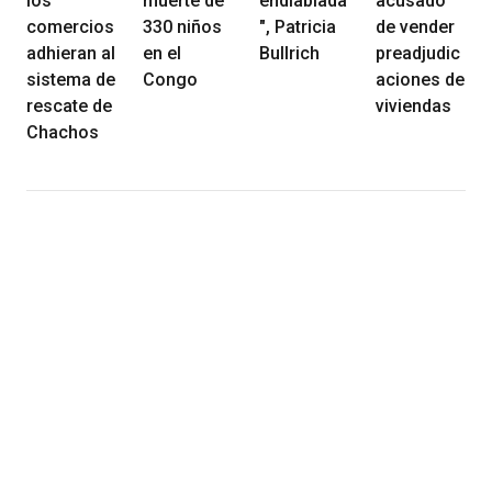
los
muerte de
endiablada
acusado
comercios
330 niños
", Patricia
de vender
adhieran al
en el
Bullrich
preadjudic
sistema de
Congo
aciones de
rescate de
viviendas
Chachos