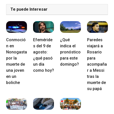
Te puede Interesar
Conmoció
Efeméride
¿Qué
Paredes
n en
s del 9 de
indica el
viajará a
Nonogasta
agosto:
pronóstico
Rosario
por la
¿qué pasó
para este
para
muerte de
un día
domingo?
acompaña
una joven
como hoy?
r a Messi
en un
tras la
boliche
muerte de
su papá