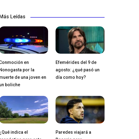
Más Leídas
Conmoción en
Efemérides del 9 de
Nonogasta por la
agosto: ¿qué pasó un
muerte de una joven en
día como hoy?
un boliche
¿Qué indica el
Paredes viajará a