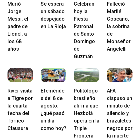
Murió
Se espera
Celebran
Falleció
Jorge
un sábado
hoy la
Marilé
Messi, el
despejado
Fiesta
Coseano,
padre de
en La Rioja
Patronal
la sobrina
Lionel, a
de Santo
de
los 68
Domingo
Monseñor
años
de
Angelelli
Guzmán
River visita
Efeméride
Politólogo
AFA
a Tigre por
s del 8 de
brasileño
dispuso un
la cuarta
agosto:
afirma que
minuto de
fecha del
¿qué pasó
Hezbolá
silencio y
Torneo
un día
opera en la
brazaletes
Clausura
como hoy?
Triple
negros por
Frontera
la muerte