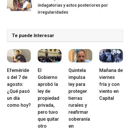
indagatorias y actos posteriores por
irregularidades
Te puede Interesar
Efeméride
El
Quintela
Mañana de
s del 7 de
Gobierno
impulsa
viernes
agosto:
aprobó la
ley para
fría y con
¿Qué pasó
ley de
proteger
viento en
un día
propiedad
tierras
Capital
como hoy?
privada,
rurales y
pero tuvo
reafirmar
que quitar
soberanía
otro
en