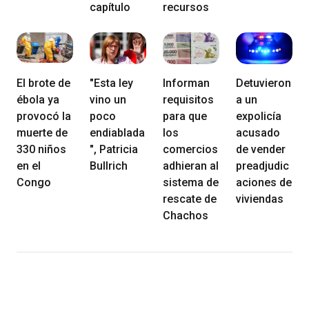
capítulo
recursos
El brote de
"Esta ley
Informan
Detuvieron
ébola ya
vino un
requisitos
a un
provocó la
poco
para que
expolicía
muerte de
endiablada
los
acusado
330 niños
", Patricia
comercios
de vender
en el
Bullrich
adhieran al
preadjudic
Congo
sistema de
aciones de
rescate de
viviendas
Chachos