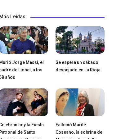
Más Leídas
Murió Jorge Messi, el
Se espera un sábado
padre de Lionel, a los
despejado en La Rioja
68 años
Celebran hoy la Fiesta
Falleció Marilé
Patronal de Santo
Coseano, la sobrina de