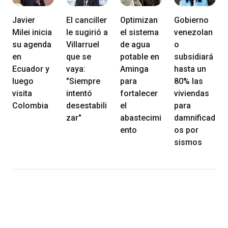
Javier
El canciller
Optimizan
Gobierno
Milei inicia
le sugirió a
el sistema
venezolan
su agenda
Villarruel
de agua
o
en
que se
potable en
subsidiará
Ecuador y
vaya:
Aminga
hasta un
luego
"Siempre
para
80% las
visita
intentó
fortalecer
viviendas
Colombia
desestabili
el
para
zar"
abastecimi
damnificad
ento
os por
sismos