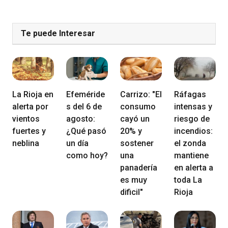
Te puede Interesar
La Rioja en
Efeméride
Carrizo: "El
Ráfagas
alerta por
s del 6 de
consumo
intensas y
vientos
agosto:
cayó un
riesgo de
fuertes y
¿Qué pasó
20% y
incendios:
neblina
un día
sostener
el zonda
como hoy?
una
mantiene
panadería
en alerta a
es muy
toda La
dificil"
Rioja