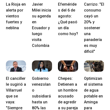
La Rioja en
Javier
Efeméride
Carrizo: "El
alerta por
Milei inicia
s del 6 de
consumo
vientos
su agenda
agosto:
cayó un
fuertes y
en
¿Qué pasó
20% y
neblina
Ecuador y
un día
sostener
luego
como hoy?
una
visita
panadería
Colombia
es muy
dificil"
El canciller
Gobierno
Chepes:
Optimizan
le sugirió a
venezolan
Detienen a
el sistema
Villarruel
o
un hombre
de agua
que se
subsidiará
acusado
potable en
vaya:
hasta un
de agredir
Aminga
"Siempre
80% las
a su pareja
para