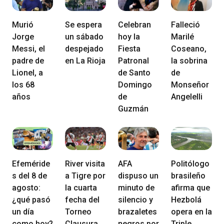
Murió
Se espera
Celebran
Falleció
Jorge
un sábado
hoy la
Marilé
Messi, el
despejado
Fiesta
Coseano,
padre de
en La Rioja
Patronal
la sobrina
Lionel, a
de Santo
de
los 68
Domingo
Monseñor
años
de
Angelelli
Guzmán
Efeméride
River visita
AFA
Politólogo
s del 8 de
a Tigre por
dispuso un
brasileño
agosto:
la cuarta
minuto de
afirma que
¿qué pasó
fecha del
silencio y
Hezbolá
un día
Torneo
brazaletes
opera en la
como hoy?
Clausura
negros por
Triple