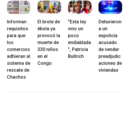
Informan
El brote de
"Esta ley
Detuvieron
requisitos
ébola ya
vino un
a un
para que
provocó la
poco
expolicía
los
muerte de
endiablada
acusado
comercios
330 niños
", Patricia
de vender
adhieran al
en el
Bullrich
preadjudic
sistema de
Congo
aciones de
rescate de
viviendas
Chachos