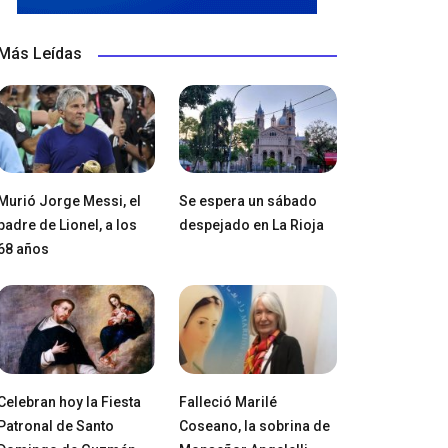
Más Leídas
Murió Jorge Messi, el
Se espera un sábado
padre de Lionel, a los
despejado en La Rioja
68 años
Celebran hoy la Fiesta
Falleció Marilé
Patronal de Santo
Coseano, la sobrina de