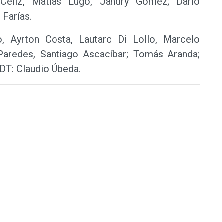
 Céliz, Matías Lugo, Jandry Gómez; Darío
 Farías.
, Ayrton Costa, Lautaro Di Lollo, Marcelo
Paredes, Santiago Ascacíbar; Tomás Aranda;
 DT: Claudio Úbeda.