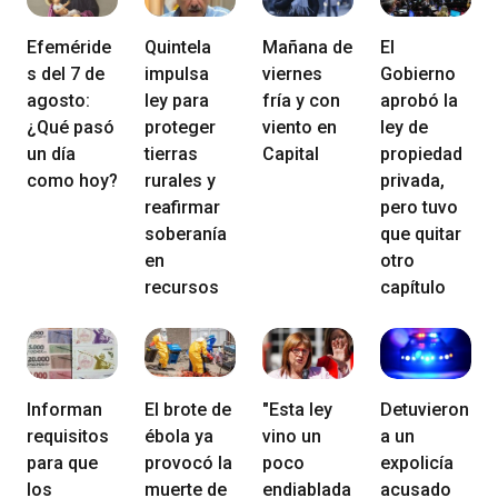
Efeméride
Quintela
Mañana de
El
s del 7 de
impulsa
viernes
Gobierno
agosto:
ley para
fría y con
aprobó la
¿Qué pasó
proteger
viento en
ley de
un día
tierras
Capital
propiedad
como hoy?
rurales y
privada,
reafirmar
pero tuvo
soberanía
que quitar
en
otro
recursos
capítulo
Informan
El brote de
"Esta ley
Detuvieron
requisitos
ébola ya
vino un
a un
para que
provocó la
poco
expolicía
los
muerte de
endiablada
acusado