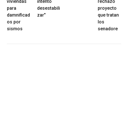
viviendas
intentó
rechazó
para
desestabili
proyecto
damnificad
zar"
que tratan
os por
los
sismos
senadore