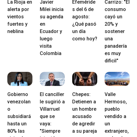
La Rioja en
Javier
Efeméride
Carrizo: "El
alerta por
Milei inicia
s del 6 de
consumo
vientos
su agenda
agosto:
cayó un
fuertes y
en
¿Qué pasó
20% y
neblina
Ecuador y
un día
sostener
luego
como hoy?
una
visita
panadería
Colombia
es muy
dificil"
Gobierno
El canciller
Chepes:
Valle
venezolan
le sugirió a
Detienen a
Hermoso,
o
Villarruel
un hombre
pueblo
subsidiará
que se
acusado
vendido a
hasta un
vaya:
de agredir
un
80% las
"Siempre
a su pareja
extranjero,