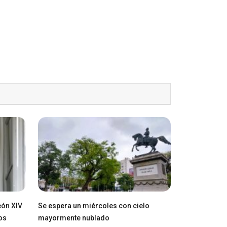
eón XIV
Se espera un miércoles con cielo
os
mayormente nublado