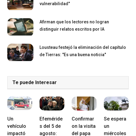
vulnerabilidad"
Afirman que los lectores no logran
distinguir relatos escritos por IA
Lousteau festejó la eliminación del capítulo
de Tierras: "Es una buena noticia"
Te puede Interesar
Un
Efeméride
Confirmar
Se espera
vehículo
s del 5 de
on la visita
un
impactó
agosto:
del papa
miércoles