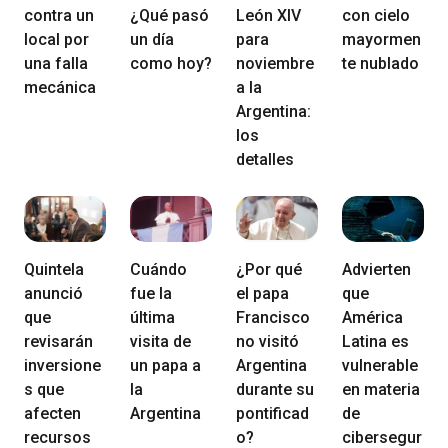
contra un
¿Qué pasó
León XIV
con cielo
local por
un día
para
mayormen
una falla
como hoy?
noviembre
te nublado
mecánica
a la
Argentina:
los
detalles
Quintela
Cuándo
¿Por qué
Advierten
anunció
fue la
el papa
que
que
última
Francisco
América
revisarán
visita de
no visitó
Latina es
inversione
un papa a
Argentina
vulnerable
s que
la
durante su
en materia
afecten
Argentina
pontificad
de
recursos
o?
cibersegur