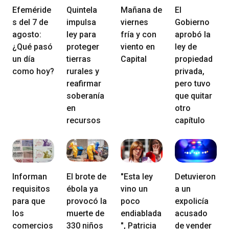
Efeméride
Quintela
Mañana de
El
s del 7 de
impulsa
viernes
Gobierno
agosto:
ley para
fría y con
aprobó la
¿Qué pasó
proteger
viento en
ley de
un día
tierras
Capital
propiedad
como hoy?
rurales y
privada,
reafirmar
pero tuvo
soberanía
que quitar
en
otro
recursos
capítulo
Informan
El brote de
"Esta ley
Detuvieron
requisitos
ébola ya
vino un
a un
para que
provocó la
poco
expolicía
los
muerte de
endiablada
acusado
comercios
330 niños
", Patricia
de vender