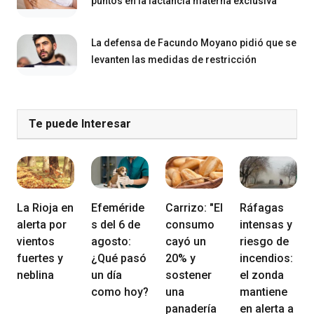
puntos en la lactancia materna exclusiva
La defensa de Facundo Moyano pidió que se
levanten las medidas de restricción
Te puede Interesar
La Rioja en
Efeméride
Carrizo: "El
Ráfagas
alerta por
s del 6 de
consumo
intensas y
vientos
agosto:
cayó un
riesgo de
fuertes y
¿Qué pasó
20% y
incendios:
neblina
un día
sostener
el zonda
como hoy?
una
mantiene
panadería
en alerta a