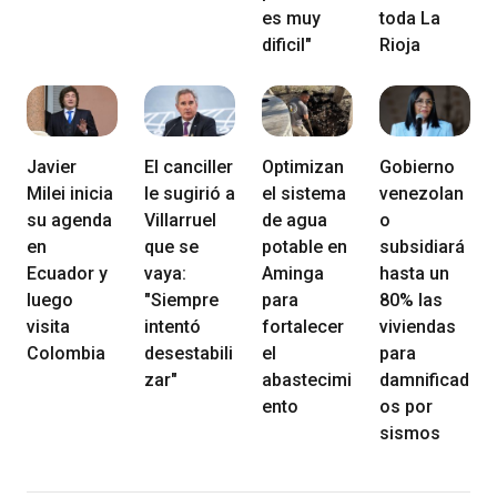
es muy
toda La
dificil"
Rioja
Javier
El canciller
Optimizan
Gobierno
Milei inicia
le sugirió a
el sistema
venezolan
su agenda
Villarruel
de agua
o
en
que se
potable en
subsidiará
Ecuador y
vaya:
Aminga
hasta un
luego
"Siempre
para
80% las
visita
intentó
fortalecer
viviendas
Colombia
desestabili
el
para
zar"
abastecimi
damnificad
ento
os por
sismos