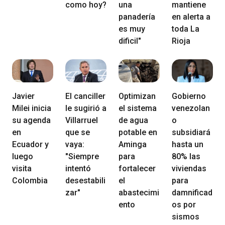
como hoy?
una
mantiene
panadería
en alerta a
es muy
toda La
dificil"
Rioja
Javier
El canciller
Optimizan
Gobierno
Milei inicia
le sugirió a
el sistema
venezolan
su agenda
Villarruel
de agua
o
en
que se
potable en
subsidiará
Ecuador y
vaya:
Aminga
hasta un
luego
"Siempre
para
80% las
visita
intentó
fortalecer
viviendas
Colombia
desestabili
el
para
zar"
abastecimi
damnificad
ento
os por
sismos