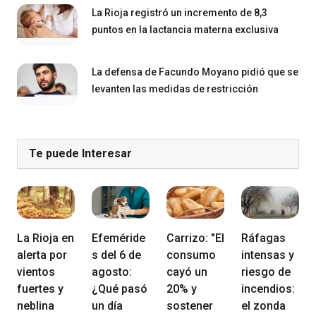
La Rioja registró un incremento de 8,3
puntos en la lactancia materna exclusiva
La defensa de Facundo Moyano pidió que se
levanten las medidas de restricción
Te puede Interesar
La Rioja en
Efeméride
Carrizo: "El
Ráfagas
alerta por
s del 6 de
consumo
intensas y
vientos
agosto:
cayó un
riesgo de
fuertes y
¿Qué pasó
20% y
incendios:
neblina
un día
sostener
el zonda