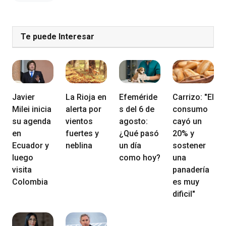
Te puede Interesar
Javier
La Rioja en
Efeméride
Carrizo: "El
Milei inicia
alerta por
s del 6 de
consumo
su agenda
vientos
agosto:
cayó un
en
fuertes y
¿Qué pasó
20% y
Ecuador y
neblina
un día
sostener
luego
como hoy?
una
visita
panadería
Colombia
es muy
dificil"