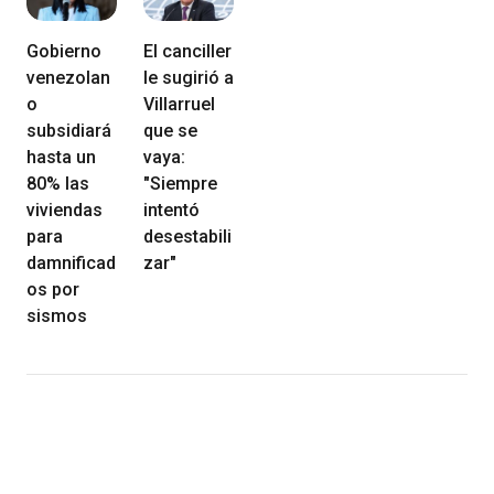
Gobierno
El canciller
venezolan
le sugirió a
o
Villarruel
subsidiará
que se
hasta un
vaya:
80% las
"Siempre
viviendas
intentó
para
desestabili
damnificad
zar"
os por
sismos