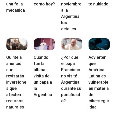
una falla
como hoy?
noviembre
te nublado
mecánica
a la
Argentina:
los
detalles
Quintela
Cuándo
¿Por qué
Advierten
anunció
fue la
el papa
que
que
última
Francisco
América
revisarán
visita de
no visitó
Latina es
inversione
un papa a
Argentina
vulnerable
s que
la
durante su
en materia
afecten
Argentina
pontificad
de
recursos
o?
cibersegur
naturales
idad