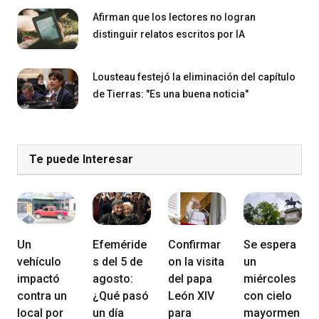
Afirman que los lectores no logran
distinguir relatos escritos por IA
Lousteau festejó la eliminación del capítulo
de Tierras: "Es una buena noticia"
Te puede Interesar
Un
Efeméride
Confirmar
Se espera
vehículo
s del 5 de
on la visita
un
impactó
agosto:
del papa
miércoles
contra un
¿Qué pasó
León XIV
con cielo
local por
un día
para
mayormen