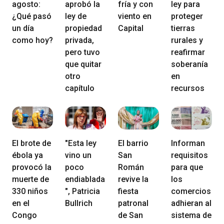
agosto:
aprobó la
fría y con
ley para
¿Qué pasó
ley de
viento en
proteger
un día
propiedad
Capital
tierras
como hoy?
privada,
rurales y
pero tuvo
reafirmar
que quitar
soberanía
otro
en
capítulo
recursos
El brote de
"Esta ley
El barrio
Informan
ébola ya
vino un
San
requisitos
provocó la
poco
Román
para que
muerte de
endiablada
revive la
los
330 niños
", Patricia
fiesta
comercios
en el
Bullrich
patronal
adhieran al
Congo
de San
sistema de