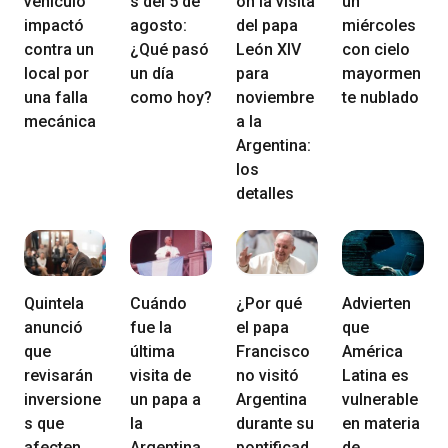
vehículo
s del 5 de
on la visita
un
impactó
agosto:
del papa
miércoles
contra un
¿Qué pasó
León XIV
con cielo
local por
un día
para
mayormen
una falla
como hoy?
noviembre
te nublado
mecánica
a la
Argentina:
los
detalles
Quintela
Cuándo
¿Por qué
Advierten
anunció
fue la
el papa
que
que
última
Francisco
América
revisarán
visita de
no visitó
Latina es
inversione
un papa a
Argentina
vulnerable
s que
la
durante su
en materia
afecten
Argentina
pontificad
de