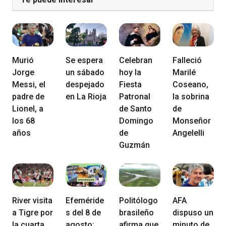
Murió
Se espera
Celebran
Falleció
Jorge
un sábado
hoy la
Marilé
Messi, el
despejado
Fiesta
Coseano,
padre de
en La Rioja
Patronal
la sobrina
Lionel, a
de Santo
de
los 68
Domingo
Monseñor
años
de
Angelelli
Guzmán
River visita
Efeméride
Politólogo
AFA
a Tigre por
s del 8 de
brasileño
dispuso un
la cuarta
agosto:
afirma que
minuto de