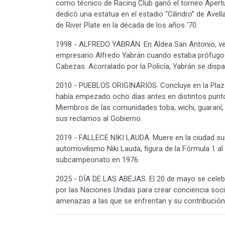
como técnico de Racing Club ganó el torneo Apertu
dedicó una estatua en el estadio “Cilindro” de Av
de River Plate en la década de los años ‘70.
1998 - ALFREDO YABRÁN. En Aldea San Antonio, veci
empresario Alfredo Yabrán cuando estaba prófugo e
Cabezas. Acorralado por la Policía, Yabrán se disp
2010 - PUEBLOS ORIGINARIOS. Concluye en la Plaza
había empezado ocho días antes en distintos punto
Miembros de las comunidades toba, wichi, guaraní
sus reclamos al Gobierno.
2019 - FALLECE NIKI LAUDA. Muere en la ciudad suiz
automovilismo Niki Lauda, figura de la Fórmula 1 a
subcampeonato en 1976.
2025 - DÍA DE LAS ABEJAS. El 20 de mayo se celebra
por las Naciones Unidas para crear conciencia soci
amenazas a las que se enfrentan y su contribución 