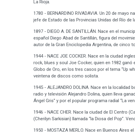
La Rioja.
1780 - BERNARDINO RIVADAVIA. Un 20 de mayo nace 
jefe de Estado de las Provincias Unidas del Río de 
1897 - DIEGO A. DE SANTILLÁN. Nace en el municipio
español Diego Abad de Santillán, figura del movimien
autor de la Gran Enciclopedia Argentina, de cinco t
1944 - NACE JOE COCKER. Nace en la ciudad inglesa
rock, blues y soul Joe Cocker, quien en 1982 ganó 
Globo de Oro, en los tres casos por el tema “Up w
veintena de discos como solista.
1945 - ALEJANDRO DOLINA. Nace en la localidad bo
radio y televisión Alejandro Dolina, quien lleva g
Ángel Gris'' y por el popular programa radial “La ven
1946 - NACE CHER. Nace la ciudad de El Centro (Cal
(Cherilyn Sarkisian) llamada “la Diosa del Pop”. Ven
1950 - MOSTAZA MERLO. Nace en Buenos Aires el ex