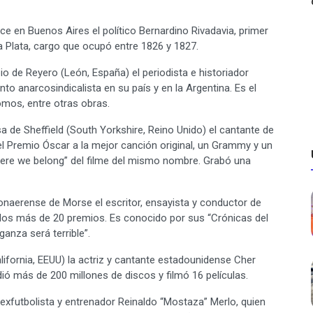
en Buenos Aires el político Bernardino Rivadavia, primer
la Plata, cargo que ocupó entre 1826 y 1827.
 de Reyero (León, España) el periodista e historiador
to anarcosindicalista en su país y en la Argentina. Es el
omos, entre otras obras.
 de Sheffield (South Yorkshire, Reino Unido) el cantante de
el Premio Óscar a la mejor canción original, un Grammy y un
here we belong” del filme del mismo nombre. Grabó una
naerense de Morse el escritor, ensayista y conductor de
anados más de 20 premios. Es conocido por sus “Crónicas del
ganza será terrible”.
ifornia, EEUU) la actriz y cantante estadounidense Cher
dió más de 200 millones de discos y filmó 16 películas.
futbolista y entrenador Reinaldo “Mostaza” Merlo, quien