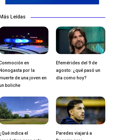
Más Leídas
Conmoción en
Efemérides del 9 de
Nonogasta por la
agosto: ¿qué pasó un
muerte de una joven en
día como hoy?
un boliche
¿Qué indica el
Paredes viajará a