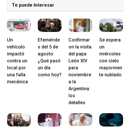
Te puede Interesar
Un
Efeméride
Confirmar
Se espera
vehículo
s del 5 de
on la visita
un
impactó
agosto:
del papa
miércoles
contra un
¿Qué pasó
León XIV
con cielo
local por
un día
para
mayormen
una falla
como hoy?
noviembre
te nublado
mecánica
a la
Argentina:
los
detalles