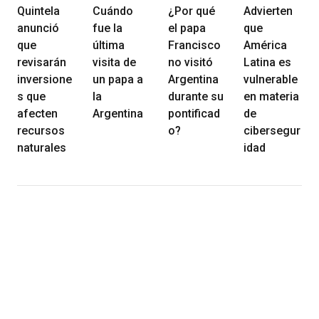
Quintela
Cuándo
¿Por qué
Advierten
anunció
fue la
el papa
que
que
última
Francisco
América
revisarán
visita de
no visitó
Latina es
inversione
un papa a
Argentina
vulnerable
s que
la
durante su
en materia
afecten
Argentina
pontificad
de
recursos
o?
cibersegur
naturales
idad