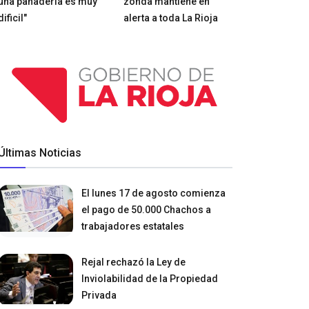
una panadería es muy
zonda mantiene en
dificil"
alerta a toda La Rioja
Últimas Noticias
El lunes 17 de agosto comienza
el pago de 50.000 Chachos a
trabajadores estatales
Rejal rechazó la Ley de
Inviolabilidad de la Propiedad
Privada