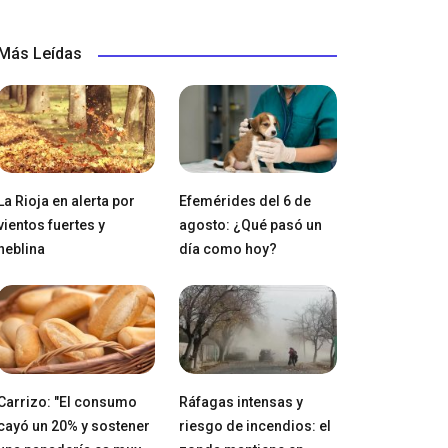
Más Leídas
La Rioja en alerta por
Efemérides del 6 de
vientos fuertes y
agosto: ¿Qué pasó un
neblina
día como hoy?
Carrizo: "El consumo
Ráfagas intensas y
cayó un 20% y sostener
riesgo de incendios: el