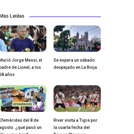
Más Leídas
Murió Jorge Messi, el
Se espera un sábado
padre de Lionel, a los
despejado en La Rioja
68 años
Efemérides del 8 de
River visita a Tigre por
agosto: ¿qué pasó un
la cuarta fecha del