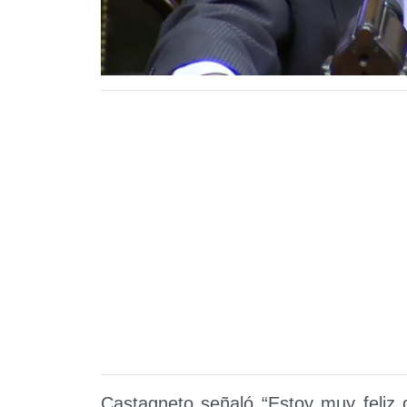
Castagneto señaló “Estoy muy feliz 