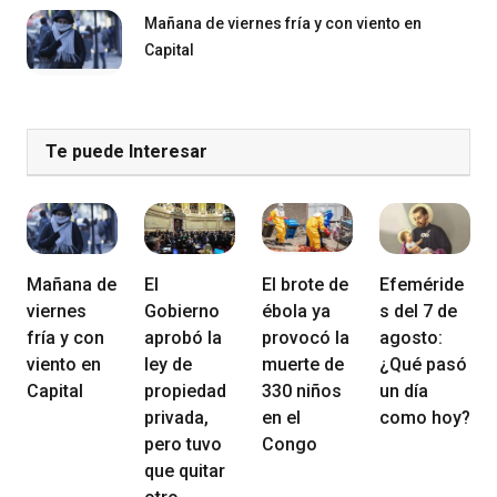
Mañana de viernes fría y con viento en
Capital
Te puede Interesar
Mañana de
El
El brote de
Efeméride
viernes
Gobierno
ébola ya
s del 7 de
fría y con
aprobó la
provocó la
agosto:
viento en
ley de
muerte de
¿Qué pasó
Capital
propiedad
330 niños
un día
privada,
en el
como hoy?
pero tuvo
Congo
que quitar