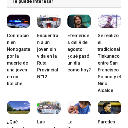
Te puede Interesar
Conmoció
Encuentra
Efeméride
Se realizó
n en
n a un
s del 9 de
el
Nonogasta
joven sin
agosto:
tradicional
por la
vida en la
¿qué pasó
Tinkunaco
muerte de
Ruta
un día
entre San
una joven
Provincial
como hoy?
Francisco
en un
N°12
Solano y el
boliche
Niño
Alcalde
¿Qué
Las
La
Paredes