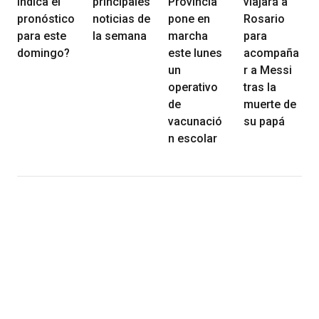
indica el
principales
Provincia
viajará a
pronóstico
noticias de
pone en
Rosario
para este
la semana
marcha
para
domingo?
este lunes
acompaña
un
r a Messi
operativo
tras la
de
muerte de
vacunació
su papá
n escolar