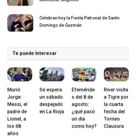
Celebran hoy la Fiesta Patronal de Santo
Domingo de Guzmán
Te puede Interesar
Murió
Se espera
Efeméride
River visita
Jorge
un sábado
s del 8 de
a Tigre por
Messi, el
despejado
agosto:
la cuarta
padre de
en La Rioja
¿qué pasó
fecha del
Lionel, a
un día
Torneo
los 68
como hoy?
Clausura
años