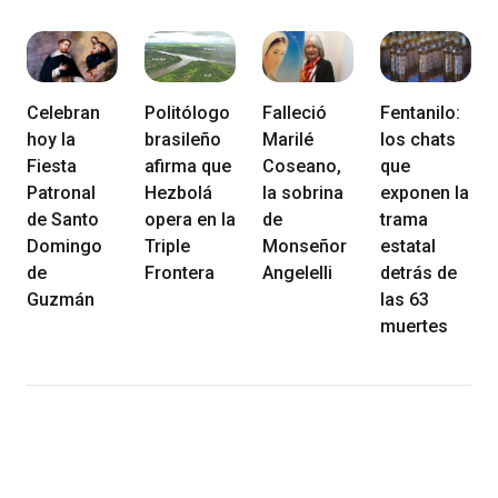
Celebran
Politólogo
Falleció
Fentanilo:
hoy la
brasileño
Marilé
los chats
Fiesta
afirma que
Coseano,
que
Patronal
Hezbolá
la sobrina
exponen la
de Santo
opera en la
de
trama
Domingo
Triple
Monseñor
estatal
de
Frontera
Angelelli
detrás de
Guzmán
las 63
muertes