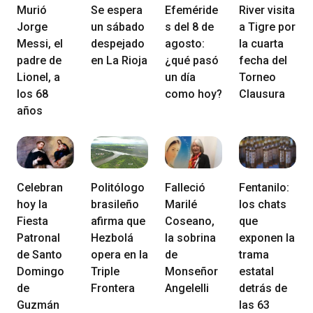
Murió
Se espera
Efeméride
River visita
Jorge
un sábado
s del 8 de
a Tigre por
Messi, el
despejado
agosto:
la cuarta
padre de
en La Rioja
¿qué pasó
fecha del
Lionel, a
un día
Torneo
los 68
como hoy?
Clausura
años
Celebran
Politólogo
Falleció
Fentanilo:
hoy la
brasileño
Marilé
los chats
Fiesta
afirma que
Coseano,
que
Patronal
Hezbolá
la sobrina
exponen la
de Santo
opera en la
de
trama
Domingo
Triple
Monseñor
estatal
de
Frontera
Angelelli
detrás de
Guzmán
las 63