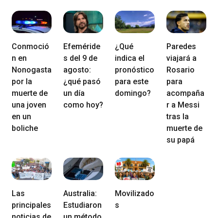
Conmoció
Efeméride
¿Qué
Paredes
n en
s del 9 de
indica el
viajará a
Nonogasta
agosto:
pronóstico
Rosario
por la
¿qué pasó
para este
para
muerte de
un día
domingo?
acompaña
una joven
como hoy?
r a Messi
en un
tras la
boliche
muerte de
su papá
Las
Australia:
Movilizado
principales
Estudiaron
s
noticias de
un método