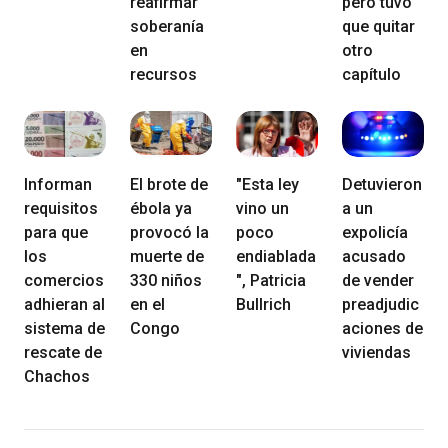
reafirmar
pero tuvo
soberanía
que quitar
en
otro
recursos
capítulo
Informan
El brote de
"Esta ley
Detuvieron
requisitos
ébola ya
vino un
a un
para que
provocó la
poco
expolicía
los
muerte de
endiablada
acusado
comercios
330 niños
", Patricia
de vender
adhieran al
en el
Bullrich
preadjudic
sistema de
Congo
aciones de
rescate de
viviendas
Chachos