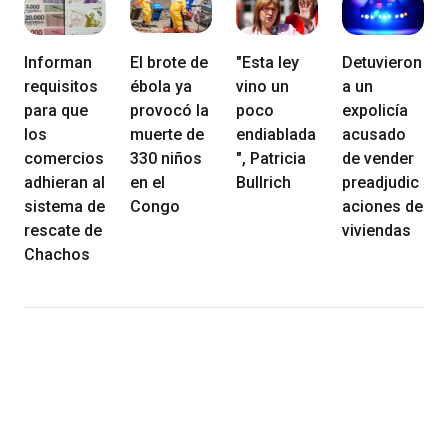
Informan
El brote de
"Esta ley
Detuvieron
requisitos
ébola ya
vino un
a un
para que
provocó la
poco
expolicía
los
muerte de
endiablada
acusado
comercios
330 niños
", Patricia
de vender
adhieran al
en el
Bullrich
preadjudic
sistema de
Congo
aciones de
rescate de
viviendas
Chachos