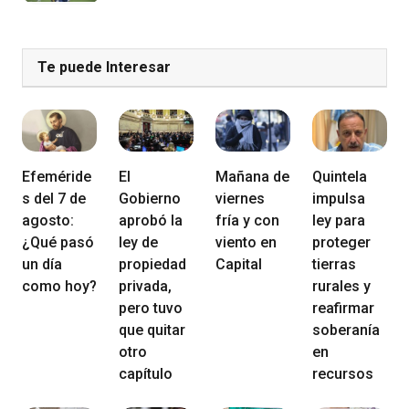
Te puede Interesar
Efeméride
El
Mañana de
Quintela
s del 7 de
Gobierno
viernes
impulsa
agosto:
aprobó la
fría y con
ley para
¿Qué pasó
ley de
viento en
proteger
un día
propiedad
Capital
tierras
como hoy?
privada,
rurales y
pero tuvo
reafirmar
que quitar
soberanía
otro
en
capítulo
recursos