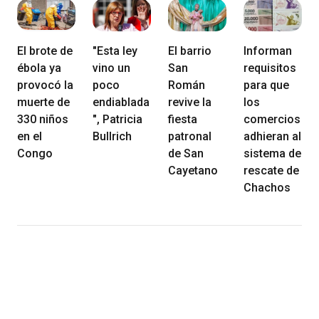
El brote de
"Esta ley
El barrio
Informan
ébola ya
vino un
San
requisitos
provocó la
poco
Román
para que
muerte de
endiablada
revive la
los
330 niños
", Patricia
fiesta
comercios
en el
Bullrich
patronal
adhieran al
Congo
de San
sistema de
Cayetano
rescate de
Chachos