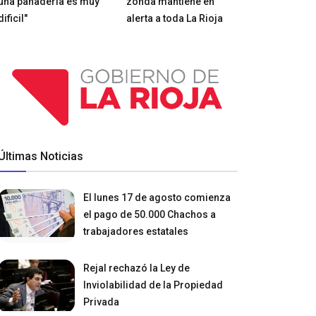
una panadería es muy
zonda mantiene en
dificil"
alerta a toda La Rioja
Últimas Noticias
El lunes 17 de agosto comienza
el pago de 50.000 Chachos a
trabajadores estatales
Rejal rechazó la Ley de
Inviolabilidad de la Propiedad
Privada