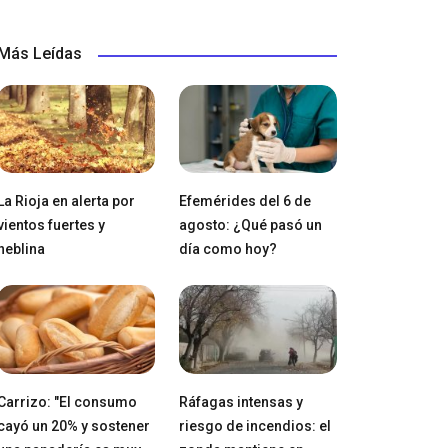
Más Leídas
La Rioja en alerta por
Efemérides del 6 de
vientos fuertes y
agosto: ¿Qué pasó un
neblina
día como hoy?
Carrizo: "El consumo
Ráfagas intensas y
cayó un 20% y sostener
riesgo de incendios: el